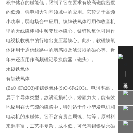
积中储存的磁能低，限制了它在要求有较高磁能密度
的低频、强电和大功率领域中的应用。它较适于高频
小功率，弱电场合中应用。镍锌铁氧体可用作收音机
里的天线磁棒和中频变压器磁心，锰锌铁氧体可用作
电视接收机中的行输出变压器铁心。此外，软磁铁氧
体还用于通信线路中的增感器及滤波器的磁心等。近
年来还应用作高频磁记录换能器（磁头）。
永磁铁氧体
有钡铁氧体
联系我们
(BaO·6Fe2O3)和锶铁氧体(SrO·6Fe2O3)。电阻率高，
属于半导体类型，故涡流损耗小，矫顽力大，能有效
地应用在大气隙的磁路中，特别适于作小型发电机和
电动机的永磁体。它不含有贵金属镍、钴等，原材料
来源丰富，工艺不复杂，成本低，可代替铝镍钴永磁