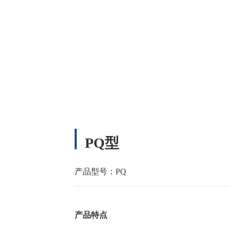
PQ型
产品型号：
PQ
产品特点