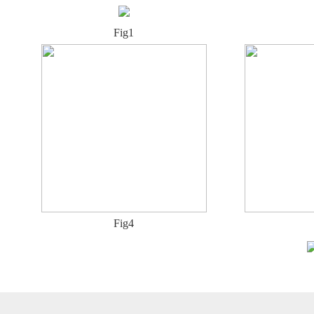
Fig1
Fig4