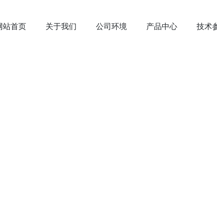
网站首页
关于我们
公司环境
产品中心
技术
产品中心