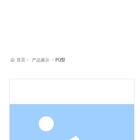
首页
PQ型
产品展示