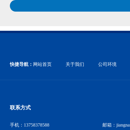
快捷导航：
网站首页
关于我们
公司环境
联系方式
手机：
13758378588
邮箱：
jiangn