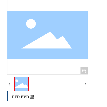
+
EFD EVD 型